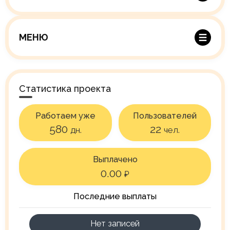
home
Главная
МЕНЮ
info
О проекте
insert_chart
Статистика
Статистика проекта
contacts
Контакты
Работаем уже
Пользователей
privacy_tip
Правила
580
22
дн.
чел.
Выплачено
0.00
₽
Последние выплаты
Нет записей