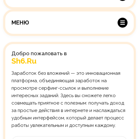
home
Главная
МЕНЮ
info
О проекте
insert_chart
Статистика
Добро пожаловать в
contacts
Контакты
Sh6.ru
privacy_tip
Правила
Заработок без вложений — это инновационная
платформа, объединяющая заработок на
просмотре серфинг-ссылок и выполнение
интересных заданий. Здесь вы сможете легко
совмещать приятное с полезным: получать доход
за простые действия в интернете и наслаждаться
удобным интерфейсом, который делает процесс
работы увлекательным и доступным каждому.